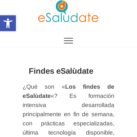
Saltar
al
Abrir barra de herramientas
contenido
eSalùdate
Findes eSalùdate
¿Qué son «
Los findes de
eSalùdate
«? Es formación
intensiva desarrollada
principalmente en fin de semana,
con prácticas especializadas,
última tecnología disponible,