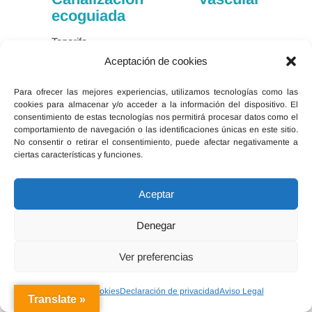
ecoguiada
Tenerife.
Aceptación de cookies
7 de noviembre de 2026.
1,1 créditos CFC …
Para ofrecer las mejores experiencias, utilizamos tecnologías como las
cookies para almacenar y/o acceder a la información del dispositivo. El
consentimiento de estas tecnologías nos permitirá procesar datos como el
Leer Más
comportamiento de navegación o las identificaciones únicas en este sitio.
No consentir o retirar el consentimiento, puede afectar negativamente a
ciertas características y funciones.
Aceptar
Denegar
Ver preferencias
Política de cookies
Declaración de privacidad
Aviso Legal
Translate »
Curso Intensivo de