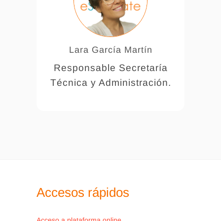
o
Lara García Martín
os
Responsable Secretaría
Po
Técnica y Administración.
Accesos rápidos
Acceso a plataforma online