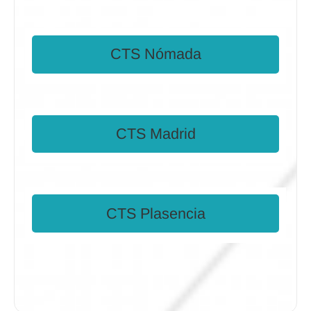
CTS Nómada
CTS Madrid
CTS Plasencia