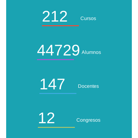
212
Cursos
44729
Alumnos
147
Docentes
12
Congresos