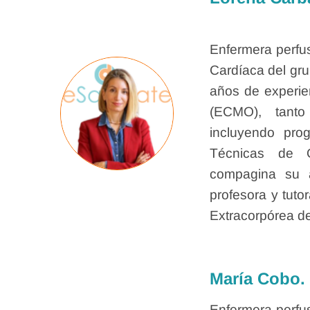
Enfermera perfus
Cardíaca del gru
años de experien
(ECMO), tanto
incluyendo pr
Técnicas de O
compagina su a
profesora y tuto
Extracorpórea d
María Cobo.
Enfermera perfus