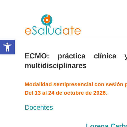
Saltar
al
contenido
eSalùdat
Abrir barra de herramientas
ECMO: práctica clínica 
multidisciplinares
Modalidad semipresencial con sesión p
Del 13 al 24 de octubre de 2026.
Docentes
Lorena Carb