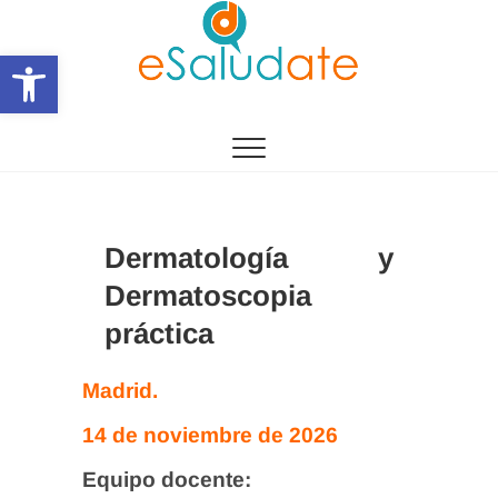
Saltar
al
Abrir barra de herramientas
contenido
eSalùdate
Dermatología y
Dermatoscopia
práctica
Madrid.
14 de noviembre de 2026
Equipo docente: