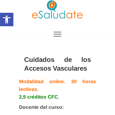
Saltar
al
Abrir barra de herramientas
contenido
eSalùdate
Cuidados de los
Accesos Vasculares
Modalidad online. 30 horas
lectivas.
2,5 créditos CFC
.
Docente del curso: