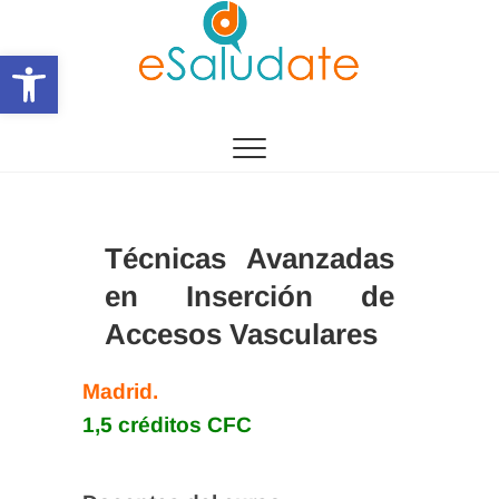
Saltar
al
Abrir barra de herramientas
contenido
eSalùdate
Técnicas Avanzadas
en Inserción de
Accesos Vasculares
Madrid.
1,5 créditos CFC