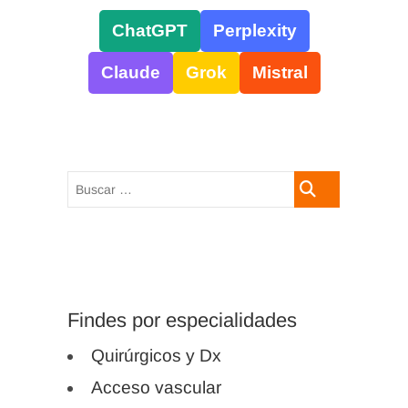
ChatGPT
Perplexity
Claude
Grok
Mistral
Buscar
…
Manuel Olvera
Martínez
Enfermero de Atención
Findes por especialidades
Primaria en el Servicio
Andaluz de Salud.
Quirúrgicos y Dx
Experiencia en el área de
Acceso vascular
cirugía menor y