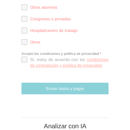
pélvico. Colaboradora
Otros alumnos
docente en la Universidad de
Congresos o jornadas
Castilla-La-Mancha, en la
Hospital/centro de trabajo
Unidad Docente de la
Especialidad de Enfermería
Otros
obstétrico-ginecológica de
Acepto las condiciones y política de privacidad
*
Toledo y en la Unidad
Sí, estoy de acuerdo con las
condiciones
de contratación y política de privacidad
.
Docente de la Especialidad
de Enfermería Familiar y
Comunitaria de Talavera de
Enviar datos y pagar
la Reina.
Analizar con IA