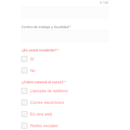
tasa correspondiente.
0 / 60
Montserrat Serrano
Centro de trabajo y localidad
*
Arenas
Matrona en Atención
Primaria en el Servicio
¿Es usted residente?
*
Público de Salud.
Sí
Especialista en Enfermería
No
obstétrico-ginecológica.
¿Cómo conoció el curso?
*
Especialista en Enfermería
Llamada de teléfono
Familiar y Comunitaria.
Experta universitaria en
Correo electrónico
Promoción de la Salud.
En otra web
Especializada en prevención
Redes sociales
de disfunciones de suelo