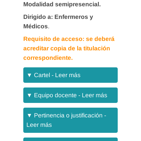
Modalidad semipresencial.
Dirigido a:
Enfermeros y
Médicos
.
Requisito de acceso: se deberá
acreditar copia de la titulación
correspondiente.
Cartel
▼
Cartel - Leer más
Equipo docente
▼
Equipo docente - Leer más
Dirección
Pertinencia o justificación
▼
Pertinencia o justificación -
Leer más
Tras el rotundo éxito de las
ediciones anteriores, abrimos el