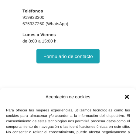
escolar. Tutora de alumnos
Teléfonos
pregrado de Enfermería.
919933300
675937260 (WhatsApp)
Experto Universitario en
Lunes a Viernes
Cirugía Menor. Docente de
de 8:00 a 15:00 h.
apoyo en las prácticas del
Especialista Universitario en
Formulario de contacto
Cirugía Menor de eSalúdate.
Divulgación y creadora de
@geriatriavisible.
Aceptación de cookies
Facebook
X
Instagram
Para ofrecer las mejores experiencias, utilizamos tecnologías como las
cookies para almacenar y/o acceder a la información del dispositivo. El
consentimiento de estas tecnologías nos permitirá procesar datos como el
comportamiento de navegación o las identificaciones únicas en este sitio.
No consentir o retirar el consentimiento, puede afectar negativamente a