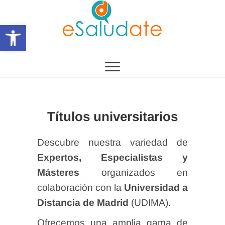
Saltar
al
Abrir barra de herramientas
contenido
eSalùdate
Títulos universitarios
Descubre nuestra variedad de
Expertos, Especialistas y
Másteres
organizados en
colaboración con la
Universidad a
Distancia de Madrid
(UDIMA).
Ofrecemos una amplia gama de