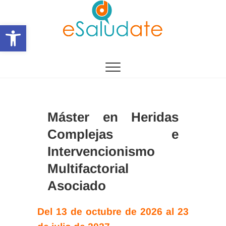
Saltar
al
Abrir barra de herramientas
contenido
eSalùdate
Máster en Heridas
Complejas e
Intervencionismo
Multifactorial
Asociado
Del 13 de octubre de 2026 al 23