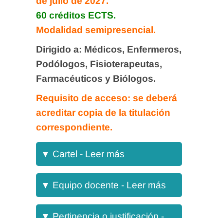
de julio de 2027.
60 créditos ECTS.
Modalidad semipresencial.
Dirigido a:
Médicos, Enfermeros,
Podólogos, Fisioterapeutas,
Farmacéuticos y Biólogos.
Requisito de acceso: se deberá
acreditar copia de la titulación
correspondiente.
▼
Cartel - Leer más
Equipo docente
▼
Equipo docente - Leer más
Pertinencia o justificación
▼
Pertinencia o justificación -