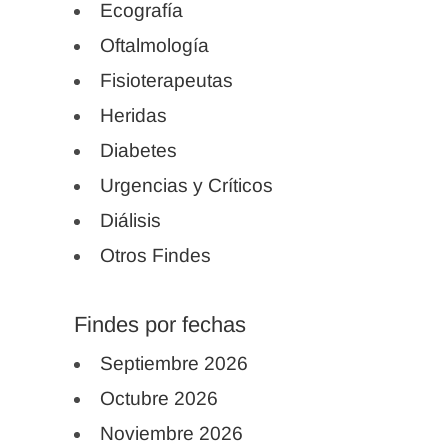
Ecografía
mastoidectomía.
Oftalmología
Reconstrucción
Fisioterapeutas
tímpano-osicular. Para
ello usaremos símiles
Heridas
de yunque, injertos,
Diabetes
cartílago, prótesis y
Urgencias y Críticos
cemento para lograr el
Diálisis
mejor resultado
Otros Findes
funcional posible
14:00 h. Comida
15:00 h. Vídeos y
Findes por fechas
Disección
Septiembre 2026
Continuación de
Octubre 2026
disección y vídeos de
Noviembre 2026
cirugía