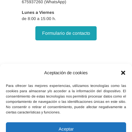
675937260 (WhatsApp)
acabar con el
Lunes a Viernes
Vaciamiento o
de 8:00 a 15:00 h.
Mastoidectomía
Formulario de contacto
Radical y
Petrosectomía
Subtotal y
técnicas de
obliteración con
Aceptación de cookies
Facebook
X
Instagram
cartílago o
Para ofrecer las mejores experiencias, utilizamos tecnologías como las
Bonelive®
cookies para almacenar y/o acceder a la información del dispositivo. El
En cada una de las
consentimiento de estas tecnologías nos permitirá procesar datos como el
comportamiento de navegación o las identificaciones únicas en este sitio.
secciones se
No consentir o retirar el consentimiento, puede afectar negativamente a
ciertas características y funciones.
pretende la mayor
Inicio
Política de cookies (UE)
interacción posible
Legal, términos y condiciones
Aceptar