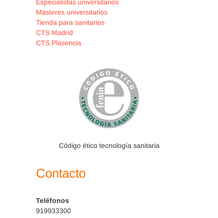
Especialistas universitarios
técnica de
Másteres universitarios
Tienda para sanitarios
demanda para
CTS Madrid
casos
CTS Plasencia
seleccionados,
pasando por las
técnicas abiertas
más clásicas,
con apertura de
los distintos
grupos de
Código ético tecnología sanitaria
celdillas
Contacto
mastoideas, y
rebajando el
Teléfonos
muro del nervio
919933300
facial, para