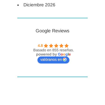
Diciembre 2026
Timpanoplastia con
Mastoidectomía
Cerrada.
Mastoidectomía con
Google Reviews
conservación de la
pared posterior del
4.8
c.a.e., antro y
Basado en 855 reseñas.
aticotomía,
powered by
G
o
o
g
l
e
valóranos en
timpanotomía
posterior. 1º y 2º
tiempos
programados.
Implante coclear
17:00 h. Vídeos y
Disección