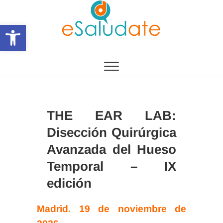
Saltar
al
Abrir barra de herramientas
contenido
eSalùdate
THE EAR LAB:
Disección Quirúrgica
Avanzada del Hueso
Temporal – IX
edición
Madrid
.
19 de noviembre de