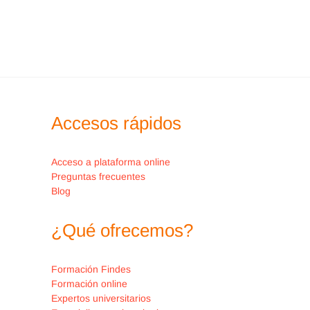
Continuamos
avanzando en la
disección quirúrgica
Timpanoplastia
con
Accesos rápidos
Mastoidectomía
Abierta.
Mastoidectomía
Acceso a plataforma online
Preguntas frecuentes
abierta en sus
Blog
distintas
opciones, que
¿Qué ofrecemos?
implican el
abatimiento de la
Formación Findes
Formación online
pared posterior
Expertos universitarios
parcial en la