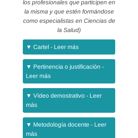
los profesionales que participen en
la misma y que estén formándose
como especialistas en Ciencias de
la Salud)
▼
Cartel - Leer más
Este curso de ocho horas de
▼
Pertinencia o justificación -
duración está destinado
Leer más
preferiblemente a
otorrinolaringólogos que ya hayan
▼
Vídeo demostrativo - Leer
realizado cursos de disección
más
temporal y que quieran adquirir
Haz clic para aceptar cookies de marketing
y permitir este contenido
destreza en la disección de hueso
La metodología del curso consiste
▼
Metodología docente - Leer
temporal así como realizar
en disponer de clases teóricas
más
distintas técnicas quirúrgicas. Por