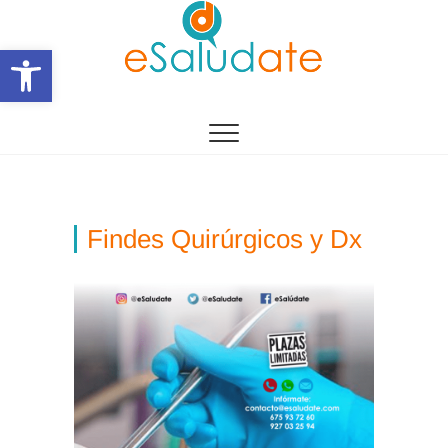
Saltar
al
Abrir barra de herramientas
contenido
eSalùdate
Findes Quirúrgicos y Dx