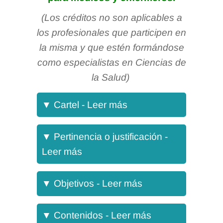
(Los créditos no son aplicables a
los profesionales que participen en
la misma y que estén formándose
como especialistas en Ciencias de
la Salud)
▼
Cartel - Leer más
Los microinjertos autólogos en
▼
Pertinencia o justificación -
sello (MAS) son injertos cutáneos
Leer más
de espesor parcial finos
Objetivo General:
(fragmentos dermo-epidérmicos)
▼
Objetivos - Leer más
que se obtienen sin profundizar
Adquirir los conocimientos y
más allá de la dermis papilar, tras
habilidades necesarias para
Programa formativo:
▼
Contenidos - Leer más