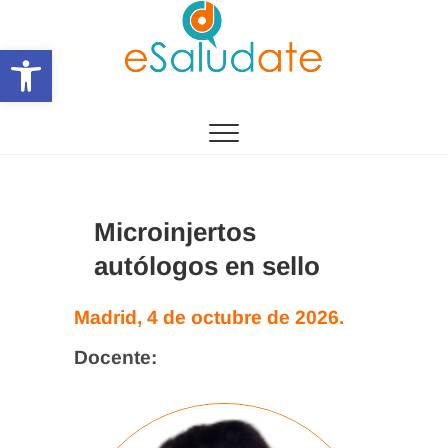
Saltar
al
Abrir barra de herramientas
contenido
eSalùdate
Microinjertos
autólogos en sello
Madrid, 4 de octubre de 2026.
Docente: