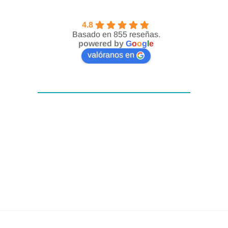
publicadas en la página web del
Preparación del lecho de la
hotel. Para cualquier consulta
4.8
herida.
Basado en 855 reseñas.
adicional o información sobre
powered by
G
o
o
g
l
e
Preparación del material y
disponibilidad, pueden contactar
valóranos en
campo quirúrgico.
directamente con el servicio NH PRO
Técnica de anestesia local
en
nhpro@nh-hotels.com
.
utilizada.
Técnica de obtención de
Microinjertos autólogos en
sello.
Cuidados y recomendaciones
tras la técnica.
La práctica de la técnica y
resolución de los casos clínicos