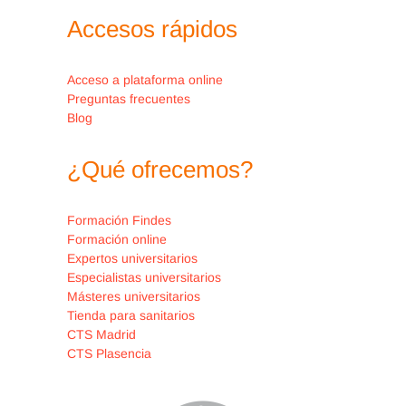
expuestos se realizará con parte
Accesos rápidos
de la anatomía del cerdo, debido a
su semejanza con la piel humana.
Esta resolución de casos prácticos
Acceso a plataforma online
Preguntas frecuentes
se podrá hacer en conjunto, entre
Blog
los asistentes al curso, con el fin
de fomentar el trabajo en equipo y
¿Qué ofrecemos?
la resolución de casos clínicos de
manera colaborativa, actuando
Formación Findes
Formación online
bajo el razonamiento crítico.
Expertos universitarios
Especialistas universitarios
Másteres universitarios
Tienda para sanitarios
CTS Madrid
CTS Plasencia