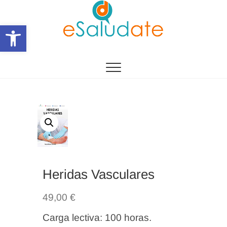
Saltar
al
Abrir barra de herramientas
contenido
eSalùdate
Heridas Vasculares
49,00
€
Carga lectiva: 100 horas.