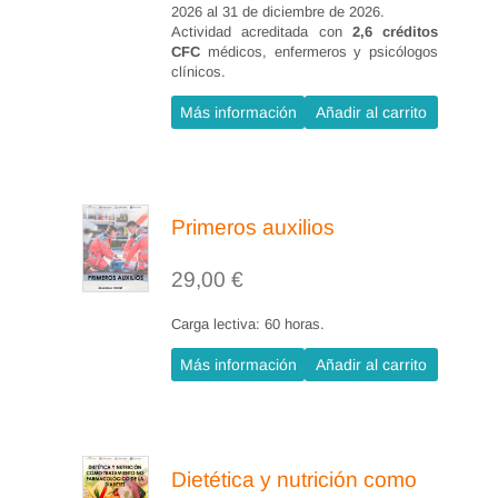
traumatológica (10 horas)
2026 al 31 de diciembre de 2026.
Actividad acreditada con
2,6 créditos
CFC
médicos, enfermeros y psicólogos
5.1 Tracción ósea.
clínicos.
5.1.1 Definición.
Más información
Añadir al carrito
5.1.2 Objetivos.
5.1.3Cuidados específicos de la
herida.
5.1.4 Complicaciones.
Primeros auxilios
5.2 Prótesis rodilla.
29,00
€
5.2.1 Definición.
5.2.2 Objetivos.
Carga lectiva: 60 horas.
5.2.3 Cuidados específicos de la
Más información
Añadir al carrito
herida.
5.2.4 Complicaciones.
6. Tratamiento y cuidados de las
Dietética y nutrición como