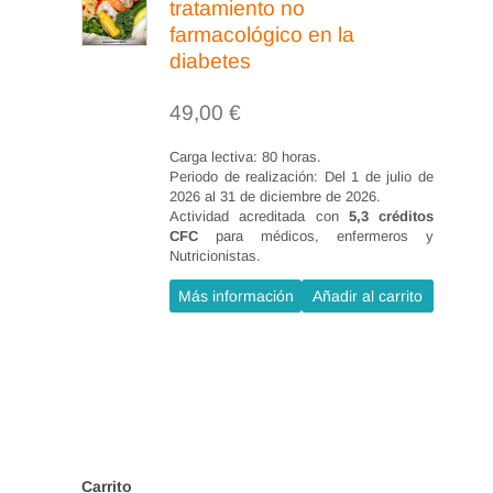
heridas quirúrgicas en
tratamiento no
farmacológico en la
procedimientos específicos de la
diabetes
cirugía torácica y cirugía
cardiovascular (15 horas)
49,00
€
6.1 Drenaje torácico.
Carga lectiva: 80 horas.
6.1.1Definición.
Periodo de realización: Del 1 de julio de
2026 al 31 de diciembre de 2026.
6.1.2 Objetivos.
Actividad acreditada con
5,3 créditos
CFC
para médicos, enfermeros y
6.1.3 Cuidados específicos de la
Nutricionistas.
herida.
Más información
Añadir al carrito
6.1.4 Complicaciones.
6.2 Amputación de miembros
inferiores.
6.2.1Definición.
6.2.2 Objetivos.
6.2.3 Cuidados específicos de la
Carrito