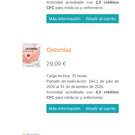
Actividad acreditada con
3,5 créditos
2.4.4 Dehiscencia y evisceración.
tratamiento.
CFC
para médicos y enfermeros.
2.4.5 Cierre inadecuado.
Conocer las distintas heridas
Más información
Añadir al carrito
3. Tratamiento y cuidado de las
resultantes de procedimientos
heridas quirúrgicas en
quirúrgicos de cirugía
procedimientos generales (10
otorrinolaringología y
Ostomías
horas)
oftalmología, sus
particularidades, cuidados y
29,00
€
3.1 Valoración de la herida.
tratamiento.
3.2 Cuidados de la herida.
Carga lectiva: 70 horas.
Periodo de realización: Del 1 de julio de
3.2.1 Limpieza.
2026 al 31 de diciembre de 2026.
3.2.2 Desbridamiento .
Actividad acreditada con
4,5 créditos
CFC
para médicos y enfermeras.
3.2.3 Abordaje de la infección.
Más información
Añadir al carrito
3.2.4 Estimulación de la
cicatrización.
3.3 Elección de productos.