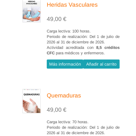
cicatrización.
Heridas Vasculares
cotidiana lo antes posible.
quirúrgicos de cirugía
2.3.1 La edad.
traumatológica, sus
Es una herramienta muy útil en los
49,00
€
2.3.2 Nutrición.
particularidades, cuidados y
diferentes niveles (Atención
2.3.3 Enfermedad Crónica.
Carga lectiva: 100 horas.
tratamiento.
Primaria y Especializada) del
Periodo de realización: Del 1 de julio de
2.3.4 Tabaquismo.
2026 al 31 de diciembre de 2026.
Conocer las distintas heridas
Sistema Sanitario Español.
Actividad acreditada con
8,5 créditos
2.3.5 Fármacos.
resultantes de procedimientos
CFC
para médicos y enfermeros.
2.3.6 Factores locales.
quirúrgicos de cirugía torácica
Más información
Añadir al carrito
2.3.7 Hipovolemia
y cardiovascular, sus
2.3.8 Déficit de oxígeno
particularidades, cuidados y
2.3.9 Factores estresantes
tratamiento.
2.4 Complicaciones de la
Quemaduras
Conocer las distintas heridas
cicatrización.
resultantes de procedimientos
49,00
€
2.4.1 Infección.
quirúrgicos de cirugía
2.4.2 Hematoma.
Carga lectiva: 70 horas.
ginecológica y urológica, sus
Periodo de realización: Del 1 de julio de
2.4.3 Seroma.
2026 al 31 de diciembre de 2026.
particularidades, cuidados y