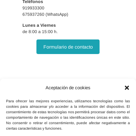
Teléfonos
de la herida.
919933300
7.2.4 Complicaciones.
675937260 (WhatsApp)
7.3 Urostomía
Lunes a Viernes
7.3.1 Definición.
de 8:00 a 15:00 h.
7.3.2 Objetivos.
Formulario de contacto
7.3.3 Cuidados específicos
de la herida.
7.3.4 Complicaciones.
8. Tratamiento y cuidados de las
heridas quirúrgicas en
Aceptación de cookies
Facebook
X
Instagram
procedimientos específicos de la
Para ofrecer las mejores experiencias, utilizamos tecnologías como las
cirugía otorrinolaringóloga y
cookies para almacenar y/o acceder a la información del dispositivo. El
oftalmológica (10 horas)
consentimiento de estas tecnologías nos permitirá procesar datos como el
comportamiento de navegación o las identificaciones únicas en este sitio.
8.1 Traqueotomía.
No consentir o retirar el consentimiento, puede afectar negativamente a
ciertas características y funciones.
8.1.1 Definición