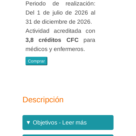
Periodo de realización:
Del 1 de julio de 2026 al
31 de diciembre de 2026.
Actividad acreditada con
3,8 créditos CFC
para
médicos y enfermeros.
Heridas
Comprar
quirúrgicas
cantidad
Descripción
Objetivo general:
▼
Objetivos - Leer más
Adquirir los conocimientos,