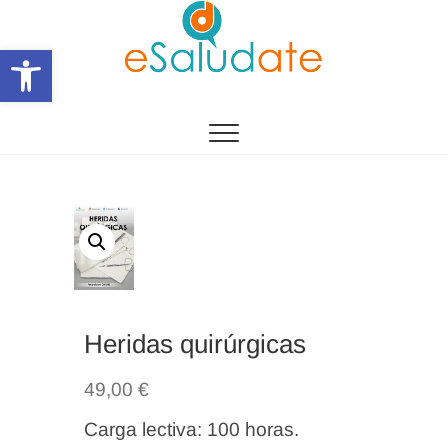
Saltar
al
Abrir barra de herramientas
contenido
eSalùdate
Heridas quirúrgicas
49,00
€
Carga lectiva: 100 horas.