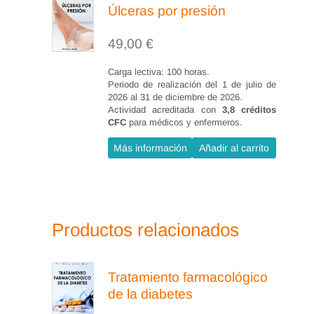
3.4 Terapia de presión negativa.
Úlceras por presión
3.5 Drenajes Quirúrgicos.
49,00
€
3.6 Retirada de puntos o grapas.
Carga lectiva: 100 horas.
4. Tratamiento y cuidado de las
Periodo de realización del 1 de julio de
heridas quirúrgicas en
2026 al 31 de diciembre de 2026.
Actividad acreditada con
3,8 créditos
procedimientos específicos del
CFC
para médicos y enfermeros.
aparato digestivo (10 horas)
Más información
Añadir al carrito
4.1 Fístula perianal.
4.1.1 Definición.
4.1.2 Objetivos.
Productos relacionados
4.1.3 Cuidados específicos de la
herida.
4.1.4 Complicaciones.
Tratamiento farmacológico
4.2 Colostomía.
de la diabetes
4.2.1 Definición.