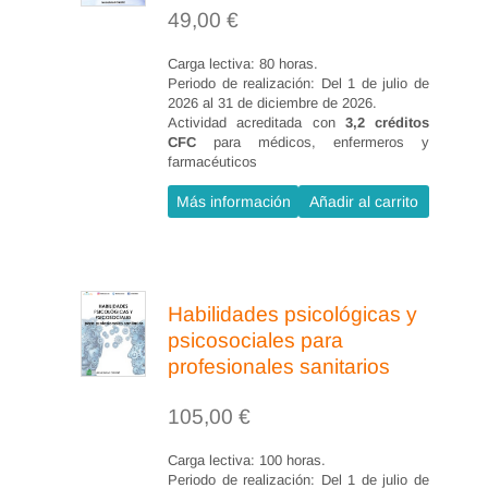
49,00
€
4.2.2 Objetivos.
4.2.3 Cuidados específicos de la
Carga lectiva: 80 horas.
Periodo de realización: Del 1 de julio de
herida.
2026 al 31 de diciembre de 2026.
Actividad acreditada con
3,2 créditos
4.2.4 Complicaciones.
CFC
para médicos, enfermeros y
4.3 Yeyunostomía.
farmacéuticos
4.3.1 Definición.
Más información
Añadir al carrito
4.3.2 Objetivos.
4.3.3 Cuidados específicos de la
herida.
Habilidades psicológicas y
4.3.4 Complicaciones.
psicosociales para
profesionales sanitarios
5. Tratamiento y cuidados de las
heridas quirúrgicas en
105,00
€
procedimientos específicos de la
Carga lectiva: 100 horas.
cirugía ortopédica y
Periodo de realización: Del 1 de julio de