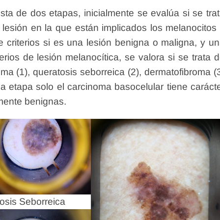
a de dos etapas, inicialmente se evalúa si se tra
a lesión en la que están implicados los melanocitos
e criterios si es una lesión benigna o maligna, y u
rios de lesión melanocítica, se valora si se trata 
ma (1), queratosis seborreica (2), dermatofibroma (
 etapa solo el carcinoma basocelular tiene caráct
mente benignas.
tosis Seborreica