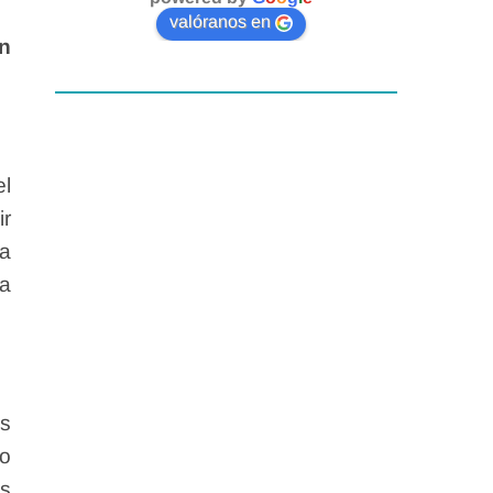
valóranos en
n
el
ir
la
la
us
io
es