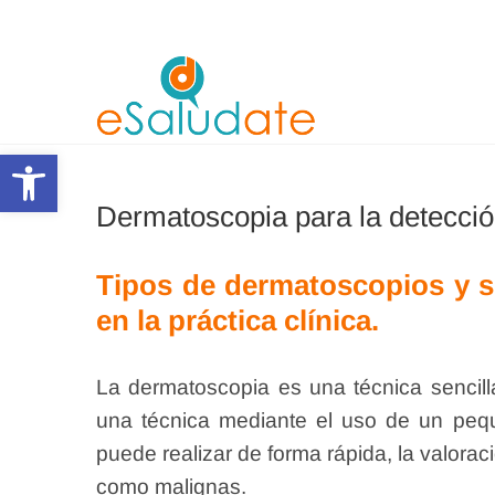
Saltar
al
contenido
eSalùdat
Abrir barra de herramientas
Dermatoscopia para la detecció
Tipos de dermatoscopios y su 
en la práctica clínica.
La dermatoscopia es una técnica sencilla
una técnica mediante el uso de un peq
puede realizar de forma rápida, la valor
como malignas.