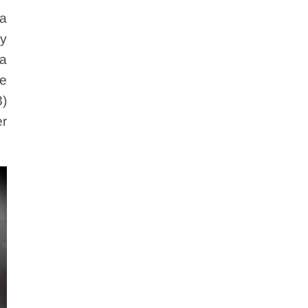
ta
 y
na
de
3)
er