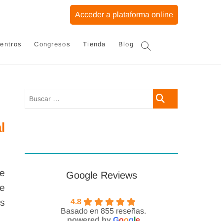
Acceder a plataforma online
entros
Congresos
Tienda
Blog
Buscar
…
l
de
Google Reviews
se
as
4.8
Basado en 855 reseñas.
powered by
G
o
o
g
l
e