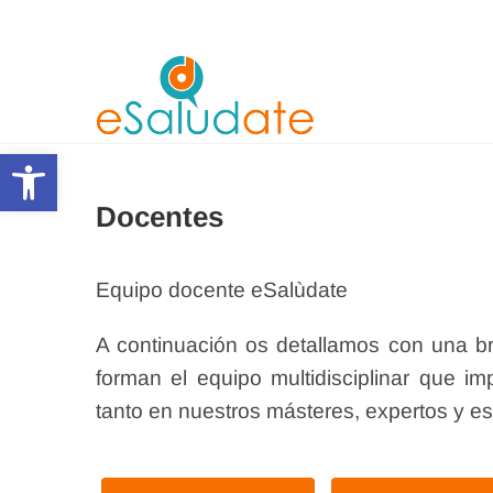
Saltar
al
contenido
eSalùdat
Abrir barra de herramientas
Docentes
Equipo docente eSalùdate
A continuación os detallamos con una br
forman el equipo multidisciplinar que im
tanto en nuestros másteres, expertos y esp