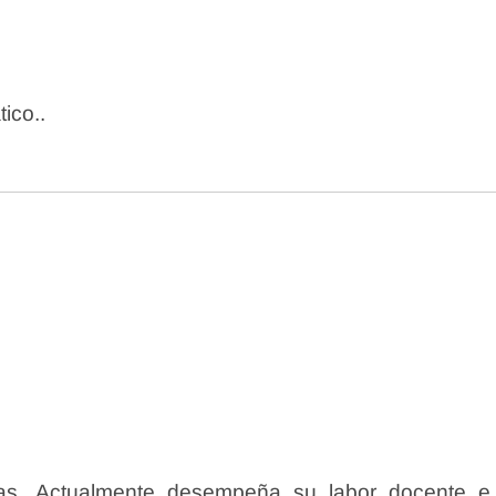
tico..
reas. Actualmente desempeña su labor docente e