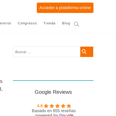
Acceder a plataforma online
entros
Congresos
Tienda
Blog
Buscar
…
os
d,
Google Reviews
4.8
Basado en 855 reseñas.
powered by
G
o
o
g
l
e