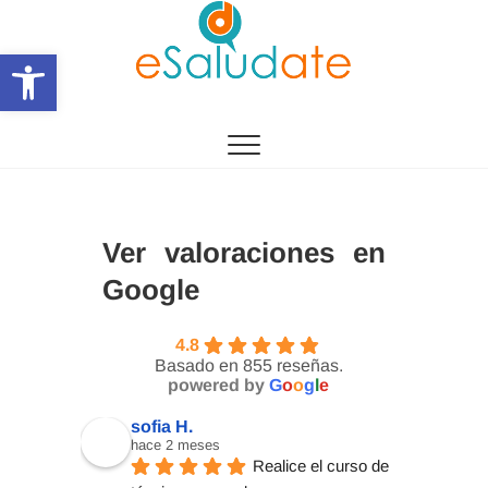
Saltar
al
Abrir barra de herramientas
contenido
eSalùdate
Ver valoraciones en
Google
4.8
Basado en 855 reseñas.
powered by
G
o
o
g
l
e
sofia H.
hace 2 meses
Realice el curso de 