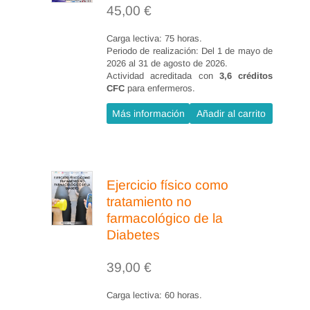
Resistencias o
45,00
€
barreras
Carga lectiva: 75 horas.
Afrontamiento de la
Periodo de realización: Del 1 de mayo de
2026 al 31 de agosto de 2026.
irritación y la
Actividad acreditada con
3,6 créditos
hostilidad
CFC
para enfermeros.
Críticas
Más información
Añadir al carrito
Ejercicio físico como
tratamiento no
farmacológico de la
Diabetes
39,00
€
Carga lectiva: 60 horas.