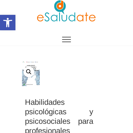
Saltar
al
Abrir barra de herramientas
contenido
eSalùdate
Habilidades
psicológicas y
psicosociales para
profesionales