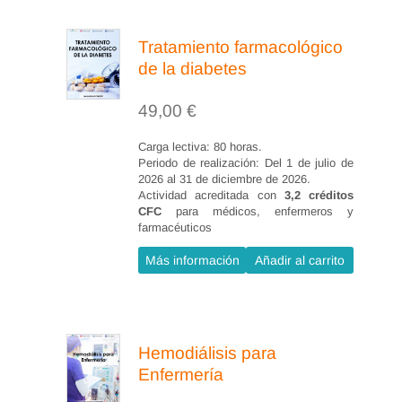
Componentes habilidosos
Programa de entrenamiento
Tratamiento farmacológico
Estrategias y técnicas
de la diabetes
49,00
€
Habilidades básicas
Asertividad
Carga lectiva: 80 horas.
Periodo de realización: Del 1 de julio de
Escucha activa
2026 al 31 de diciembre de 2026.
Manejo de estrés.
Actividad acreditada con
3,2 créditos
CFC
para médicos, enfermeros y
Control emocional:
farmacéuticos
identificación de
Más información
Añadir al carrito
emociones negativas
Prevenir el estrés
Control emocional
Hemodiálisis para
Manejo de situaciones
Enfermería
difíciles