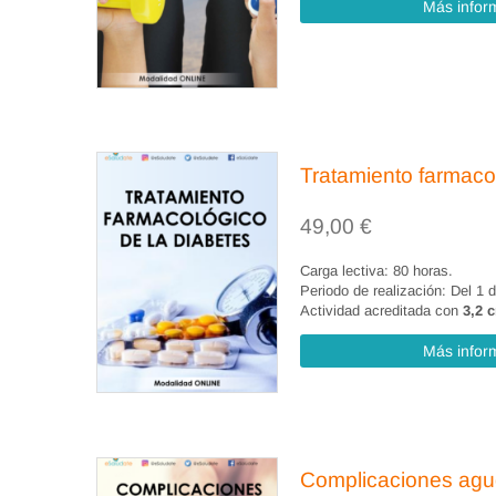
4.4. Planteamiento de los objetivos.
Más infor
4.5. Cuándo medir los resultados.
4.6. Selección de las intervenciones de e
4.7. Clasificación de las intervenciones.
Tratamiento farmacol
49,00
€
Tema 5. Ejecución, preparación e interven
Carga lectiva: 80 horas.
5.1. Ejecución. Concepto.
Periodo de realización: Del 1 
Actividad acreditada con
3,2 c
5.2. Preparación de la ejecución.
Más infor
5.3. La intervención.
5.4. Documentación y registro.
Complicaciones agud