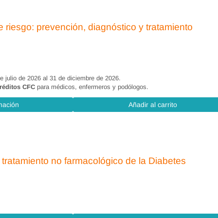
 colaboración y problemas de autonomía. Definición
e riesgo: prevención, diagnóstico y tratamiento
ermero y problemas interdependientes.
s enfermeros.
de julio de 2026 al 31 de diciembre de 2026.
créditos CFC
para médicos, enfermeros y podólogos.
mación
Añadir al carrito
ras)
o tratamiento no farmacológico de la Diabetes