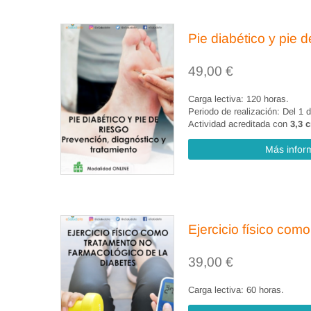
3.1. Introducción.
3.2. Diagnóstico enfermero, problemas de
Pie diabético y pie d
49,00
€
3.3. Diferencias entre el diagnóstico enf
Carga lectiva: 120 horas.
3.4. Ventajas de trabajar con diagnóstico
Periodo de realización: Del 1 
Actividad acreditada con
3,3 
3.5. Tipos de diagnósticos.
Más infor
Tema 4. Planificación de cuidados (10 ho
4.1. Fase de planificación. concepto.
Ejercicio físico com
4.2. Etapas en el plan de cuidados.
39,00
€
4.3. Determinación de prioridades.
Carga lectiva: 60 horas.