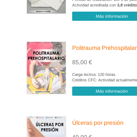
7.2. Diagnósticos más prevalentes en per
Actividad acreditada con
3,8 crédit
Más información
7.3. Educación básica en diabetes. Progr
Politrauma Prehospitalar
85,00
€
Carga lectiva: 120 horas.
Créditos CFC: Actividad actualmente
Más información
Úlceras por presión