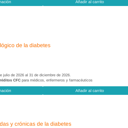
mación
Añadir al carrito
nfermería.
ógico de la diabetes
ción de enfermería. Sistemas de registro (10 horas)
de julio de 2026 al 31 de diciembre de 2026.
réditos CFC
para médicos, enfermeros y farmacéuticos
mación
Añadir al carrito
as y crónicas de la diabetes