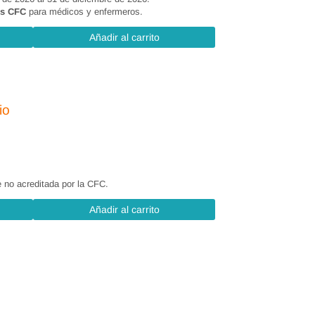
sonas con diabetes.
os CFC
para médicos y enfermeros.
Añadir al carrito
ama educativo.
io
 no acreditada por la CFC.
Añadir al carrito