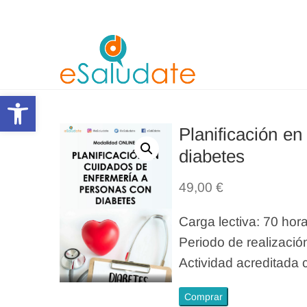
Saltar
al
contenido
eSalùdat
Abrir barra de herramientas
Planificación e
diabetes
49,00
€
Carga lectiva: 70 hora
Periodo de realizació
Actividad acreditada
Planificación
Comprar