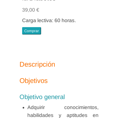
39,00
€
Carga lectiva: 60 horas.
Ejercicio
Comprar
físico
como
tratamiento
no
Descripción
farmacológico
de
Objetivos
la
Diabetes
Objetivo general
cantidad
Adquirir conocimientos,
habilidades y aptitudes en