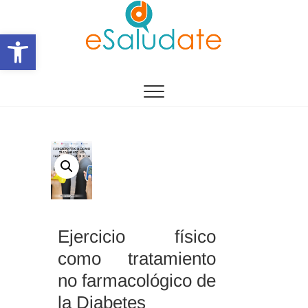
Saltar
al
Abrir barra de herramientas
contenido
eSalùdate
Ejercicio físico
como tratamiento
no farmacológico de
la Diabetes