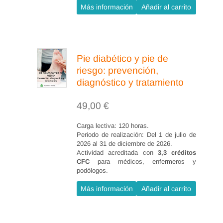
apoyo en su adquisición y
Más información
Añadir al carrito
2.3.3. Edulcorantes
mantenimiento, ya que es una
Tema 3. Los alimentos (10 horas)
herramienta muy útil en los
3.1. Pirámide de los alimentos.
diferentes niveles del Sistema
Pie diabético y pie de
Sanitario Español.
3.2. Grupos de alimentos.
riesgo: prevención,
diagnóstico y tratamiento
3.3. Decálogo de la alimentación
saludable.
49,00
€
Tema 4. Valoración del paciente
Carga lectiva: 120 horas.
Periodo de realización: Del 1 de julio de
(15 horas)
2026 al 31 de diciembre de 2026.
Actividad acreditada con
3,3 créditos
4.1. Valoración clínica.
CFC
para médicos, enfermeros y
podólogos.
4.2. Datos antropométricos y
Más información
Añadir al carrito
bioquímicos.
4.3. Valoración de hábitos