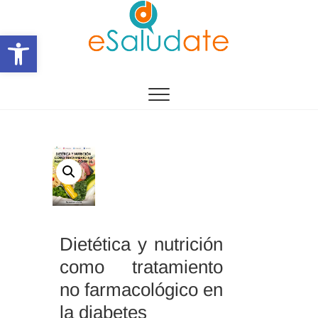
Saltar
al
Abrir barra de herramientas
contenido
eSalùdate
Dietética y nutrición
como tratamiento
no farmacológico en
la diabetes