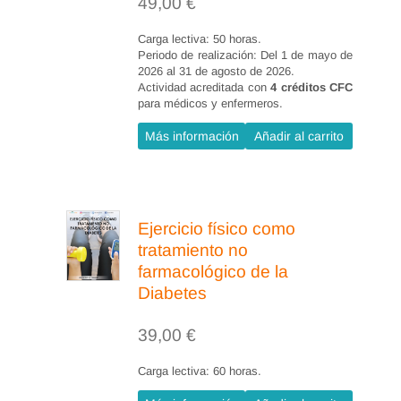
49,00
€
horas)
Carga lectiva: 50 horas.
Tema 7. Pautas de alimentación
Periodo de realización: Del 1 de mayo de
2026 al 31 de agosto de 2026.
en diabetes asociadas a otras
Actividad acreditada con
4 créditos CFC
patologías (10 horas)
para médicos y enfermeros.
7.1. Obesidad.
Más información
Añadir al carrito
7.2. Hiperlipemias.
7.3. Hipertensión arterial.
Ejercicio físico como
El alumno aprenderá:
tratamiento no
farmacológico de la
Valoración del paciente.
Diabetes
Ser capaz de realizar una
39,00
€
valoración clínica del paciente.
Conocer las principales datos
Carga lectiva: 60 horas.
antropométricos y bioquímicos