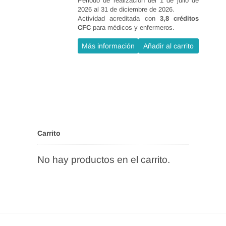
Calcular necesidades calóricas
Periodo de realización del 1 de julio de
2026 al 31 de diciembre de 2026.
del paciente.
Actividad acreditada con
3,8 créditos
CFC
para médicos y enfermeros.
Calcular las calorías por
nutriente.
Más información
Añadir al carrito
Calcular las gramos de cada
nutriente.
Calcular los intercambios de
HC, proteínas y grasas.
Saber distribuir HC por grupos
Carrito
de alimentos.
No hay productos en el carrito.
Pautas de alimentación en
diabetes asociadas a otras
patologías.
Conocer las recomendaciones