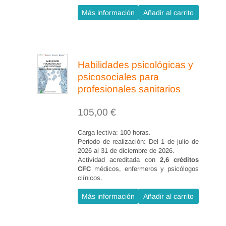
Datos antropométricos y
Más información
Añadir al carrito
bioquímicos.
Valoración de hábitos
dietéticos.
Valoración subjetiva global.
Habilidades psicológicas y
psicosociales para
profesionales sanitarios
Los planes de alimentación.
105,00
€
Establecer diferencias entre los
3 tipos de alimentación
Carga lectiva: 100 horas.
Periodo de realización: Del 1 de julio de
explicados.
2026 al 31 de diciembre de 2026.
Saber las ventajas e
Actividad acreditada con
2,6 créditos
CFC
médicos, enfermeros y psicólogos
inconvenientes de cada uno
clínicos.
de los planes de alimentación.
Más información
Añadir al carrito
Saber las indicaciones y
contraindicaciones de cada