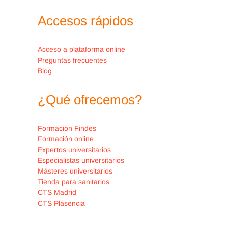
dietéticas en pacientes con
Accesos rápidos
diabetes y obesidad.
Realizar las principales
Acceso a plataforma online
recomendaciones dietéticas en
Preguntas frecuentes
pacientes con diabetes e HTA.
Blog
Realizar las principales
¿Qué ofrecemos?
recomendaciones dietéticas
en pacientes con diabetes e
hiperlipemias.
Formación Findes
Formación online
Obesidad.
Expertos universitarios
Hiperlipemias.
Especialistas universitarios
Másteres universitarios
Hipertensión arterial.
Tienda para sanitarios
CTS Madrid
CTS Plasencia