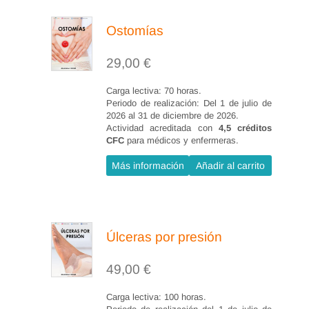
uno de los planes.
Ostomías
Planes de alimentación no
calculados.
29,00
€
Planes de alimentación
Carga lectiva: 70 horas.
prefijados.
Periodo de realización: Del 1 de julio de
Planes de alimentación por
2026 al 31 de diciembre de 2026.
Actividad acreditada con
4,5 créditos
raciones o intercambios.
CFC
para médicos y enfermeras.
Más información
Añadir al carrito
Elaboración práctica de un plan de
alimentación por raciones o
intercambios.
Úlceras por presión
Conocer los pasos a seguir
para elaborar un plan de
49,00
€
alimentación por intercambios.
Carga lectiva: 100 horas.