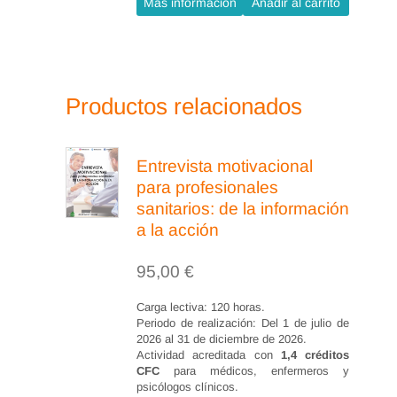
Más información
Añadir al carrito
de valoración nutricional del
paciente.
Saber calcular IMC e Índice
cintura/cadera.
Productos relacionados
Clasificar los distintos tipos de
obesidad según IMC.
Entrevista motivacional
Diferenciarlos distintos
para profesionales
métodos de valoración
sanitarios: de la información
a la acción
cuantitativa de la ingesta.
Nombrar las distintas variables
95,00
€
que influyen en el paciente en
Carga lectiva: 120 horas.
la valoración subjetiva global.
Periodo de realización: Del 1 de julio de
2026 al 31 de diciembre de 2026.
Actividad acreditada con
1,4 créditos
Valoración clínica.
CFC
para médicos, enfermeros y
psicólogos clínicos.