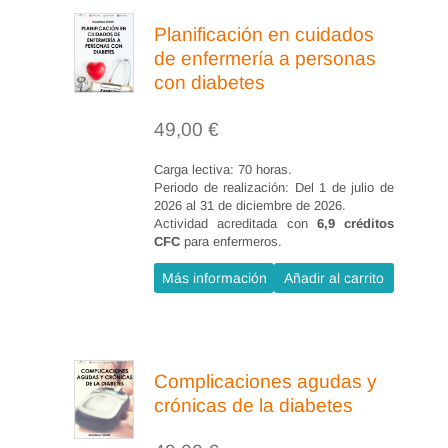
dietéticos.
Planificación en cuidados
4.4. Valoración subjetiva global.
de enfermería a personas
con diabetes
Tema 5. Los planes de
alimentación (15 horas)
49,00
€
5.1. Planes de alimentación no
Carga lectiva: 70 horas.
Periodo de realización: Del 1 de julio de
calculados.
2026 al 31 de diciembre de 2026.
Actividad acreditada con
6,9 créditos
5.2. Planes de alimentación
CFC
para enfermeros.
prefijados.
Más información
Añadir al carrito
5.3. Planes de alimentación por
raciones o intercambios.
Tema 6. Elaboración práctica de
Complicaciones agudas y
un plan de alimentación por
crónicas de la diabetes
raciones o intercambios (10