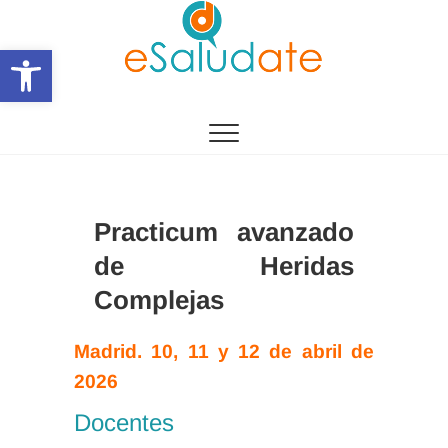
Saltar
al
Abrir barra de herramientas
contenido
eSalùdate
Practicum avanzado
de Heridas
Complejas
Madrid. 10, 11 y 12 de abril de
2026
Docentes