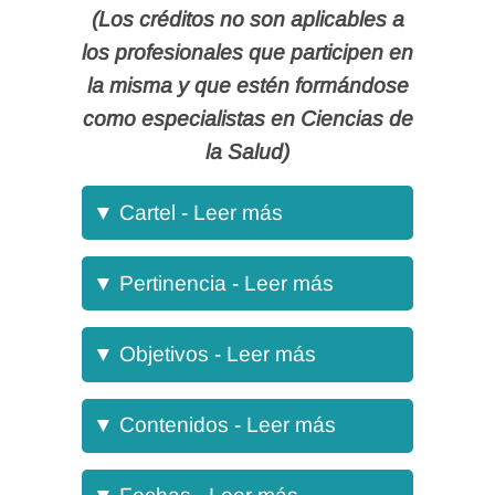
(Los créditos no son aplicables a
los profesionales que participen en
la misma y que estén formándose
como especialistas en Ciencias de
la Salud)
▼
Cartel - Leer más
Las lesiones vasculares de
▼
Pertinencia - Leer más
miembros inferiores y las heridas
asociadas a alteraciones de
Objetivo general
▼
Objetivos - Leer más
perfusión tisular constituyen uno
Orientar al profesional sanitario
de los mayores retos asistenciales
Viernes, 10 de abril de 2026
para conocer las claves para un
▼
Contenidos - Leer más
en atención primaria, hospitalaria y
abordaje clínico avanzado,
De 10:00 a 14:00 h.
Manejo
unidades especializadas, debido a
Fechas
práctico y seguro de las lesiones