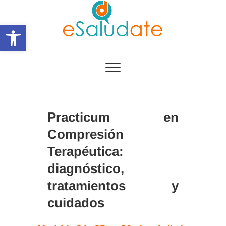
Saltar
al
Abrir barra de herramientas
contenido
eSalùdate
Practicum en
Compresión
Terapéutica:
diagnóstico,
tratamientos y
cuidados