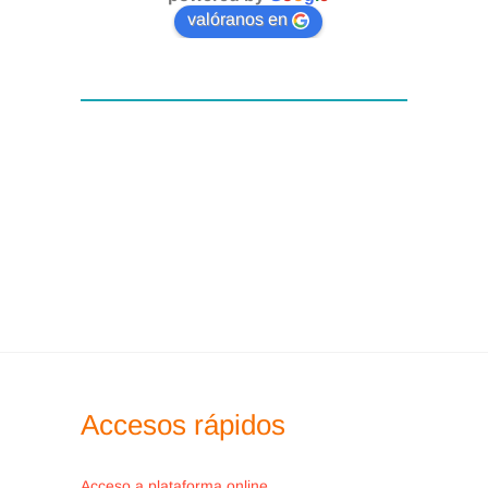
valóranos en
ESALUDATE
Hotel NH Madrid Las Tablas
Todos los alumnos de eSalùdate
podrán beneficiarse de condiciones
preferentes respecto a las tarifas
publicadas en la página web del
hotel. Para cualquier consulta
adicional o información sobre
disponibilidad, pueden contactar
directamente con el servicio NH PRO
en
nhpro@nh-hotels.com
.
Accesos rápidos
Acceso a plataforma online