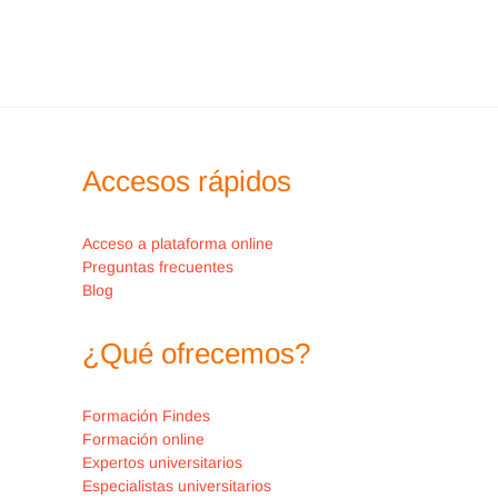
hotel. Para cualquier consulta
adicional o información sobre
disponibilidad, pueden contactar
directamente con el servicio NH PRO
en
nhpro@nh-hotels.com
.
Accesos rápidos
Acceso a plataforma online
Preguntas frecuentes
Blog
¿Qué ofrecemos?
Formación Findes
Formación online
Expertos universitarios
Especialistas universitarios