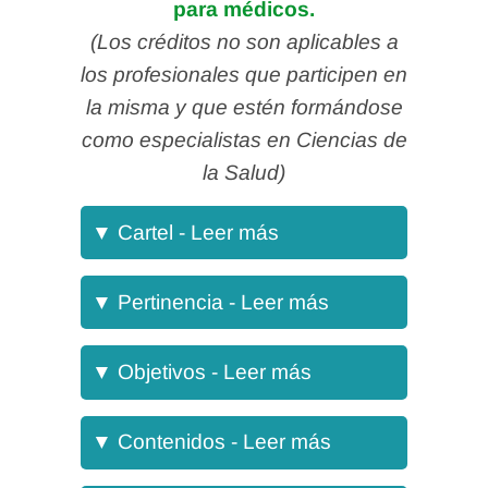
para médicos.
(Los créditos no son aplicables a
los profesionales que participen en
la misma y que estén formándose
como especialistas en Ciencias de
la Salud)
▼
Cartel - Leer más
El
Curso de Ecografía
▼
Pertinencia - Leer más
Abdominal
nace como respuesta
a la creciente necesidad de que
Objetivos
▼
Objetivos - Leer más
médicos generales, de familia y
Objetivos generales
residentes adquieran habilidades
Introducción: Principios
▼
Contenidos - Leer más
Brindar a los participantes
prácticas en la interpretación y
básicos de Ecografía
conocimientos teóricos y prácticos