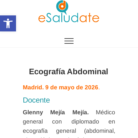
Saltar
al
Abrir barra de herramientas
contenido
eSalùdate
Ecografía Abdominal
Madrid. 9 de mayo de 2026
.
Docente
Glenny Mejía Mejía.
Médico
general con diplomado en
ecografía general (abdominal,