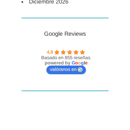
Diciembre 2026
Hotel Exe Madrid Norte
Todos los alumnos de eSalùdate
tendrán un
10% de descuento
adicional
sobre la mejor tarifa
Google Reviews
disponible. La reserva deberá
realizarse a través de la página web
4.8
del hotel utilizando el siguiente
Basado en 855 reseñas.
powered by
G
o
o
g
l
e
código promocional:
valóranos en
ESALUDATE
Hotel NH Madrid Las Tablas
Todos los alumnos de eSalùdate
podrán beneficiarse de condiciones
preferentes respecto a las tarifas
publicadas en la página web del