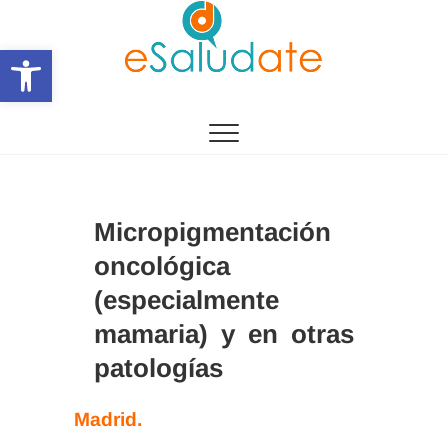
Saltar
al
Abrir barra de herramientas
contenido
eSalùdate
Micropigmentación
oncológica
(especialmente
mamaria) y en otras
patologías
Madrid.