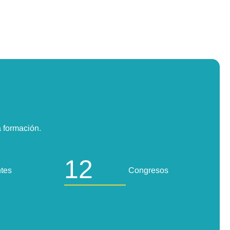
a formación.
12
tes
Congresos