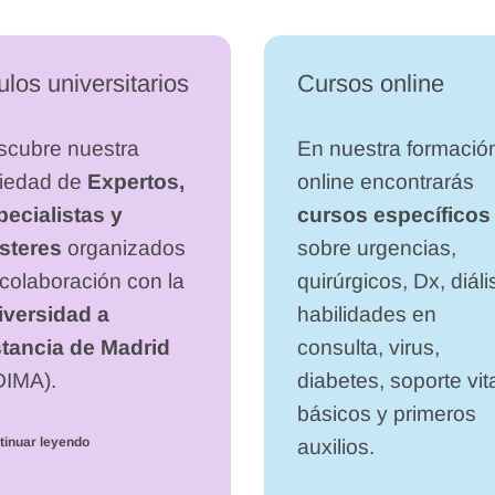
ulos universitarios
Cursos online
scubre nuestra
En nuestra formació
riedad de
Expertos,
online encontrarás
ecialistas y
cursos específicos
steres
organizados
sobre urgencias,
colaboración con la
quirúrgicos, Dx, diális
iversidad a
habilidades en
stancia de Madrid
consulta, virus,
DIMA).
diabetes, soporte vit
básicos y primeros
tinuar leyendo
auxilios.