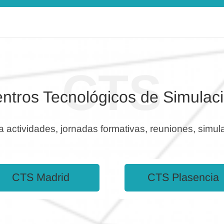
CTS
ntros Tecnológicos de Simulac
a actividades, jornadas formativas, reuniones, simula
CTS Madrid
CTS Plasencia