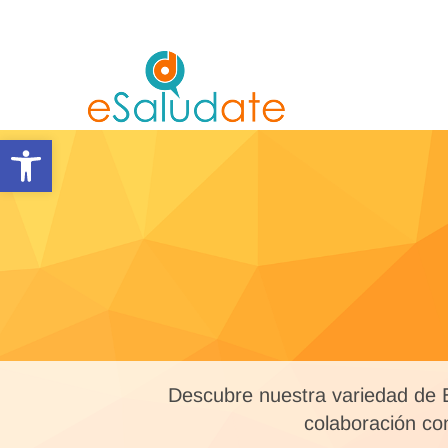
Saltar
al
contenido
eSalùdat
Abrir barra de herramientas
Descubre nuestra variedad de E
colaboración co