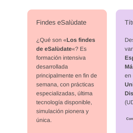
Findes eSalùdate
Tít
¿Qué son «
Los findes
De
de eSalùdate
«? Es
va
formación intensiva
Esp
desarrollada
Má
principalmente en fin de
en 
semana, con prácticas
Un
especializadas, última
Di
tecnología disponible,
(U
simulación pionera y
Con
única.